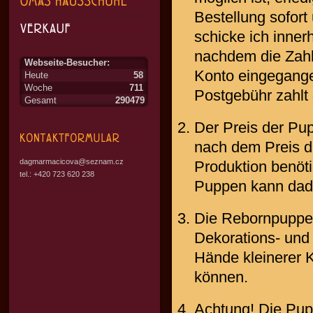
Bestellung sofort
schicke ich inner
nachdem die Zah
Webseite-Besucher:
Konto eingegange
Heute
58
Woche
711
Postgebühr zahlt
Gesamt
290479
Der Preis der Pup
nach dem Preis d
dagmarmacicova@seznam.cz
Produktion benöt
tel.: +420 723 620 238
Puppen kann dadu
Die Rebornpuppe i
Dekorations- und
Hände kleinerer K
können.
Achtung! Die Pup